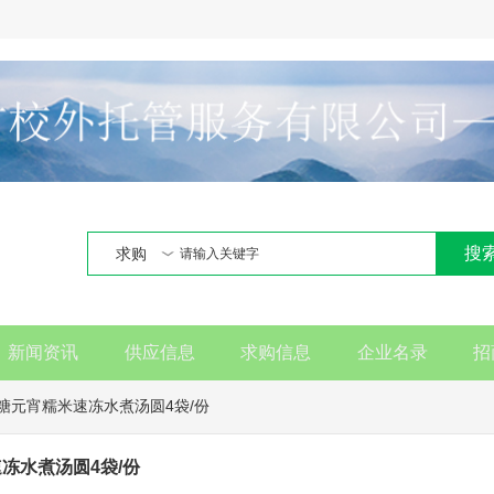
搜
求购
新闻资讯
供应信息
求购信息
企业名录
招
糖元宵糯米速冻水煮汤圆4袋/份
冻水煮汤圆4袋/份