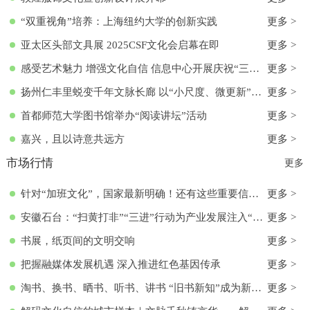
“双重视角”培养：上海纽约大学的创新实践
更多 >
亚太区头部文具展 2025CSF文化会启幕在即
更多 >
感受艺术魅力 增强文化自信 信息中心开展庆祝“三八”国际妇女节活动
更多 >
扬州仁丰里蜕变千年文脉长廊 以“小尺度、微更新”实现古今交融
更多 >
首都师范大学图书馆举办“阅读讲坛”活动
更多 >
嘉兴，且以诗意共远方
更多 >
市场行情
更多
针对“加班文化”，国家最新明确！还有这些重要信息→
更多 >
安徽石台：“扫黄打非”“三进”行动为产业发展注入“清流”
更多 >
书展，纸页间的文明交响
更多 >
把握融媒体发展机遇 深入推进红色基因传承
更多 >
淘书、换书、晒书、听书、讲书 “旧书新知”成为新文化时尚
更多 >