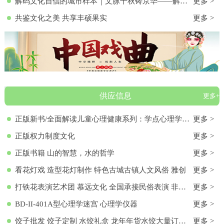
解码文化自信的城市样本｜文脉千秋铸京华——解码首都北京的文化自信样本
更多 >
共鉴文化之美 共享丰硕果实
更多 >
供应信息
更多+
正版新书/全面解读儿童心理健康系列：学点心理学9787572136313 正版新书/全面解读儿童心理健康系列：学点心理学
更多 >
正版权力制度文化
更多 >
正版书籍 山的智慧，水的哲学
更多 >
看花灯戏 造型花灯制作 特色古城古镇人文风俗 雅创
更多 >
打铁花表演艺术团 慕远文化 全国承接民俗表演 非物质文化遗产
更多 >
BD-II-401A型心理学迷宫 心理学仪器
更多 >
饺子批发 饺子定制 水饺礼盒 龙年年货水饺大量订购 各种馅料饺子 饺子批发 饺子定制 水饺礼盒 龙年年货水饺大量订购 各种馅料饺子
更多 >