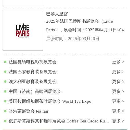
点：意大利-博洛尼亚-Viale della Fiera, 20,
40128 Bologna BO, 意大利-博洛尼亚会展
巴黎大皇宫
中心
2025年法国巴黎图书展览会（Livre
Paris），展会时间：2025年04月11日~04
月13日，展会地点：法国-巴黎-3 Avenue
展会时间：2025年03月20日
du Général Eisenhower, 75008 Paris, 法国-
巴黎大皇宫，主办方：励展集团，举办周
法国戛纳电视影视展览会
更多 >
期
法国巴黎教育装备展览会
更多 >
澳大利亚教育装备展览会
更多 >
中国（济南）高端酒展览会
更多 >
美国拉斯维加斯茶叶展览会 World Tea Expo
更多 >
香港茶展览会 tea fair
更多 >
俄罗斯莫斯科茶和咖啡展览会 Coffee Tea Cacao Russian Expo
更多 >