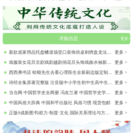
求购信息
更多+
新款道家用品托盘幡道场堂口装饰供桌刺绣盘龙法器香盘幡全套
更多 >
戏服装女花旦京剧戏剧越剧俏花旦头饰戏曲水袖新款黄梅戏服演出服
更多 >
西西弗书店 蛤蟆先生去看心理医生全新刷边版定制书特装书收藏书蛤蟆先生去看心理医生(纪念版) 白边版本 心理学入门 零基础心理学
更多 >
诗经全集原著完整版 注音版中小学生初中生高中生成人无删减305首诗经楚辞详解版拼音注析 中华藏书局译注解析鉴赏古诗词诠译书
更多 >
当当网 中国哲学史全两册 冯友兰著 中国哲学史学科的奠基之作 附录《中国哲学小史》 冯友兰之女宗璞首肯 正版书籍
更多 >
中国风俗大辞典 中国和平出版社 风俗习惯 现货包邮
更多 >
正版9成新图书|权力·制度·文化 国际关系理论与方法研究文集(第
更多 >