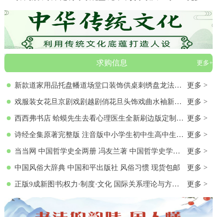
求购信息
更多+
新款道家用品托盘幡道场堂口装饰供桌刺绣盘龙法器香盘幡全套
更多 >
戏服装女花旦京剧戏剧越剧俏花旦头饰戏曲水袖新款黄梅戏服演出服
更多 >
西西弗书店 蛤蟆先生去看心理医生全新刷边版定制书特装书收藏书蛤蟆先生去看心理医生(纪念版) 白边版本 心理学入门 零基础心理学
更多 >
诗经全集原著完整版 注音版中小学生初中生高中生成人无删减305首诗经楚辞详解版拼音注析 中华藏书局译注解析鉴赏古诗词诠译书
更多 >
当当网 中国哲学史全两册 冯友兰著 中国哲学史学科的奠基之作 附录《中国哲学小史》 冯友兰之女宗璞首肯 正版书籍
更多 >
中国风俗大辞典 中国和平出版社 风俗习惯 现货包邮
更多 >
正版9成新图书|权力·制度·文化 国际关系理论与方法研究文集(第
更多 >