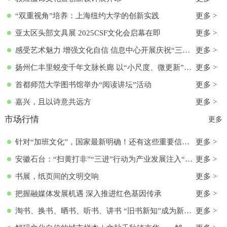
“双重视角”培养：上海纽约大学的创新实践
更多 >
亚太区头部文具展 2025CSF文化会启幕在即
更多 >
感受艺术魅力 增强文化自信 信息中心开展庆祝“三八”国际妇女节活动
更多 >
扬州仁丰里蜕变千年文脉长廊 以“小尺度、微更新”实现古今交融
更多 >
首都师范大学图书馆举办“阅读讲坛”活动
更多 >
嘉兴，且以诗意共远方
更多 >
市场行情
更多
针对“加班文化”，国家最新明确！还有这些重要信息→
更多 >
安徽石台：“扫黄打非”“三进”行动为产业发展注入“清流”
更多 >
书展，纸页间的文明交响
更多 >
把握融媒体发展机遇 深入推进红色基因传承
更多 >
淘书、换书、晒书、听书、讲书 “旧书新知”成为新文化时尚
更多 >