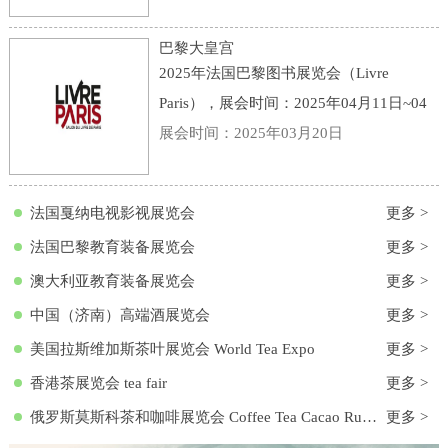
点：意大利-博洛尼亚-Viale della Fiera, 20,
40128 Bologna BO, 意大利-博洛尼亚会展
巴黎大皇宫
中心
2025年法国巴黎图书展览会（Livre
Paris），展会时间：2025年04月11日~04
月13日，展会地点：法国-巴黎-3 Avenue
展会时间：2025年03月20日
du Général Eisenhower, 75008 Paris, 法国-
巴黎大皇宫，主办方：励展集团，举办周
法国戛纳电视影视展览会
更多 >
期
法国巴黎教育装备展览会
更多 >
澳大利亚教育装备展览会
更多 >
中国（济南）高端酒展览会
更多 >
美国拉斯维加斯茶叶展览会 World Tea Expo
更多 >
香港茶展览会 tea fair
更多 >
俄罗斯莫斯科茶和咖啡展览会 Coffee Tea Cacao Russian Expo
更多 >