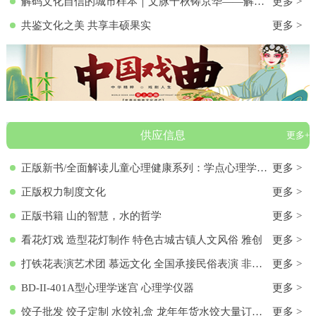
解码文化自信的城市样本｜文脉千秋铸京华——解码首都北京的文化自信样本
更多 >
共鉴文化之美 共享丰硕果实
更多 >
供应信息
更多+
正版新书/全面解读儿童心理健康系列：学点心理学9787572136313 正版新书/全面解读儿童心理健康系列：学点心理学
更多 >
正版权力制度文化
更多 >
正版书籍 山的智慧，水的哲学
更多 >
看花灯戏 造型花灯制作 特色古城古镇人文风俗 雅创
更多 >
打铁花表演艺术团 慕远文化 全国承接民俗表演 非物质文化遗产
更多 >
BD-II-401A型心理学迷宫 心理学仪器
更多 >
饺子批发 饺子定制 水饺礼盒 龙年年货水饺大量订购 各种馅料饺子 饺子批发 饺子定制 水饺礼盒 龙年年货水饺大量订购 各种馅料饺子
更多 >