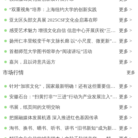
“双重视角”培养：上海纽约大学的创新实践
更多 >
亚太区头部文具展 2025CSF文化会启幕在即
更多 >
感受艺术魅力 增强文化自信 信息中心开展庆祝“三八”国际妇女节活动
更多 >
扬州仁丰里蜕变千年文脉长廊 以“小尺度、微更新”实现古今交融
更多 >
首都师范大学图书馆举办“阅读讲坛”活动
更多 >
嘉兴，且以诗意共远方
更多 >
市场行情
更多
针对“加班文化”，国家最新明确！还有这些重要信息→
更多 >
安徽石台：“扫黄打非”“三进”行动为产业发展注入“清流”
更多 >
书展，纸页间的文明交响
更多 >
把握融媒体发展机遇 深入推进红色基因传承
更多 >
淘书、换书、晒书、听书、讲书 “旧书新知”成为新文化时尚
更多 >