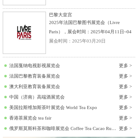
点：意大利-博洛尼亚-Viale della Fiera, 20,
40128 Bologna BO, 意大利-博洛尼亚会展
巴黎大皇宫
中心
2025年法国巴黎图书展览会（Livre
Paris），展会时间：2025年04月11日~04
月13日，展会地点：法国-巴黎-3 Avenue
展会时间：2025年03月20日
du Général Eisenhower, 75008 Paris, 法国-
巴黎大皇宫，主办方：励展集团，举办周
法国戛纳电视影视展览会
更多 >
期
法国巴黎教育装备展览会
更多 >
澳大利亚教育装备展览会
更多 >
中国（济南）高端酒展览会
更多 >
美国拉斯维加斯茶叶展览会 World Tea Expo
更多 >
香港茶展览会 tea fair
更多 >
俄罗斯莫斯科茶和咖啡展览会 Coffee Tea Cacao Russian Expo
更多 >