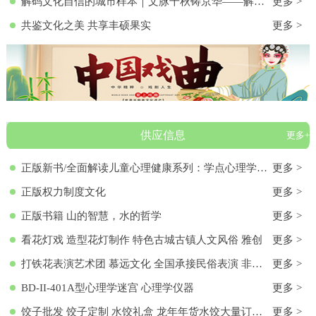
解码文化自信的城市样本｜文脉千秋铸京华——解码首都北京的文化自信样本
更多 >
共鉴文化之美 共享丰硕果实
更多 >
供应信息
更多+
正版新书/全面解读儿童心理健康系列：学点心理学9787572136313 正版新书/全面解读儿童心理健康系列：学点心理学
更多 >
正版权力制度文化
更多 >
正版书籍 山的智慧，水的哲学
更多 >
看花灯戏 造型花灯制作 特色古城古镇人文风俗 雅创
更多 >
打铁花表演艺术团 慕远文化 全国承接民俗表演 非物质文化遗产
更多 >
BD-II-401A型心理学迷宫 心理学仪器
更多 >
饺子批发 饺子定制 水饺礼盒 龙年年货水饺大量订购 各种馅料饺子 饺子批发 饺子定制 水饺礼盒 龙年年货水饺大量订购 各种馅料饺子
更多 >