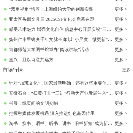
“双重视角”培养：上海纽约大学的创新实践
更多 >
亚太区头部文具展 2025CSF文化会启幕在即
更多 >
感受艺术魅力 增强文化自信 信息中心开展庆祝“三八”国际妇女节活动
更多 >
扬州仁丰里蜕变千年文脉长廊 以“小尺度、微更新”实现古今交融
更多 >
首都师范大学图书馆举办“阅读讲坛”活动
更多 >
嘉兴，且以诗意共远方
更多 >
市场行情
更多
针对“加班文化”，国家最新明确！还有这些重要信息→
更多 >
安徽石台：“扫黄打非”“三进”行动为产业发展注入“清流”
更多 >
书展，纸页间的文明交响
更多 >
把握融媒体发展机遇 深入推进红色基因传承
更多 >
淘书、换书、晒书、听书、讲书 “旧书新知”成为新文化时尚
更多 >