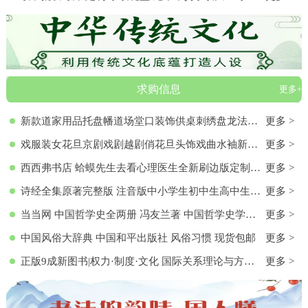
求购信息
更多+
新款道家用品托盘幡道场堂口装饰供桌刺绣盘龙法器香盘幡全套
更多 >
戏服装女花旦京剧戏剧越剧俏花旦头饰戏曲水袖新款黄梅戏服演出服
更多 >
西西弗书店 蛤蟆先生去看心理医生全新刷边版定制书特装书收藏书蛤蟆先生去看心理医生(纪念版) 白边版本 心理学入门 零基础心理学
更多 >
诗经全集原著完整版 注音版中小学生初中生高中生成人无删减305首诗经楚辞详解版拼音注析 中华藏书局译注解析鉴赏古诗词诠译书
更多 >
当当网 中国哲学史全两册 冯友兰著 中国哲学史学科的奠基之作 附录《中国哲学小史》 冯友兰之女宗璞首肯 正版书籍
更多 >
中国风俗大辞典 中国和平出版社 风俗习惯 现货包邮
更多 >
正版9成新图书|权力·制度·文化 国际关系理论与方法研究文集(第
更多 >