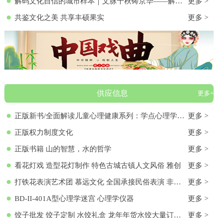
解码文化自信的城市样本｜文脉千秋铸京华——解码首都北京的文化自信样本
更多 >
共鉴文化之美 共享丰硕果实
更多 >
供应信息
更多+
正版新书/全面解读儿童心理健康系列：学点心理学9787572136313 正版新书/全面解读儿童心理健康系列：学点心理学
更多 >
正版权力制度文化
更多 >
正版书籍 山的智慧，水的哲学
更多 >
看花灯戏 造型花灯制作 特色古城古镇人文风俗 雅创
更多 >
打铁花表演艺术团 慕远文化 全国承接民俗表演 非物质文化遗产
更多 >
BD-II-401A型心理学迷宫 心理学仪器
更多 >
饺子批发 饺子定制 水饺礼盒 龙年年货水饺大量订购 各种馅料饺子 饺子批发 饺子定制 水饺礼盒 龙年年货水饺大量订购 各种馅料饺子
更多 >