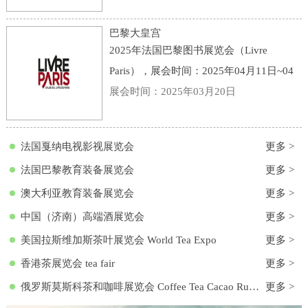
点：意大利-博洛尼亚-Viale della Fiera, 20,
40128 Bologna BO, 意大利-博洛尼亚会展
巴黎大皇宫
中心
2025年法国巴黎图书展览会（Livre
Paris），展会时间：2025年04月11日~04
月13日，展会地点：法国-巴黎-3 Avenue
展会时间：2025年03月20日
du Général Eisenhower, 75008 Paris, 法国-
巴黎大皇宫，主办方：励展集团，举办周
法国戛纳电视影视展览会
更多 >
期
法国巴黎教育装备展览会
更多 >
澳大利亚教育装备展览会
更多 >
中国（济南）高端酒展览会
更多 >
美国拉斯维加斯茶叶展览会 World Tea Expo
更多 >
香港茶展览会 tea fair
更多 >
俄罗斯莫斯科茶和咖啡展览会 Coffee Tea Cacao Russian Expo
更多 >