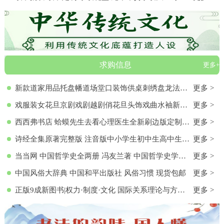
求购信息
更多+
新款道家用品托盘幡道场堂口装饰供桌刺绣盘龙法器香盘幡全套
更多 >
戏服装女花旦京剧戏剧越剧俏花旦头饰戏曲水袖新款黄梅戏服演出服
更多 >
西西弗书店 蛤蟆先生去看心理医生全新刷边版定制书特装书收藏书蛤蟆先生去看心理医生(纪念版) 白边版本 心理学入门 零基础心理学
更多 >
诗经全集原著完整版 注音版中小学生初中生高中生成人无删减305首诗经楚辞详解版拼音注析 中华藏书局译注解析鉴赏古诗词诠译书
更多 >
当当网 中国哲学史全两册 冯友兰著 中国哲学史学科的奠基之作 附录《中国哲学小史》 冯友兰之女宗璞首肯 正版书籍
更多 >
中国风俗大辞典 中国和平出版社 风俗习惯 现货包邮
更多 >
正版9成新图书|权力·制度·文化 国际关系理论与方法研究文集(第
更多 >