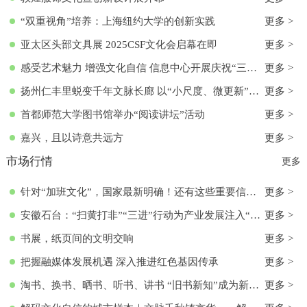
“双重视角”培养：上海纽约大学的创新实践
更多 >
亚太区头部文具展 2025CSF文化会启幕在即
更多 >
感受艺术魅力 增强文化自信 信息中心开展庆祝“三八”国际妇女节活动
更多 >
扬州仁丰里蜕变千年文脉长廊 以“小尺度、微更新”实现古今交融
更多 >
首都师范大学图书馆举办“阅读讲坛”活动
更多 >
嘉兴，且以诗意共远方
更多 >
市场行情
更多
针对“加班文化”，国家最新明确！还有这些重要信息→
更多 >
安徽石台：“扫黄打非”“三进”行动为产业发展注入“清流”
更多 >
书展，纸页间的文明交响
更多 >
把握融媒体发展机遇 深入推进红色基因传承
更多 >
淘书、换书、晒书、听书、讲书 “旧书新知”成为新文化时尚
更多 >