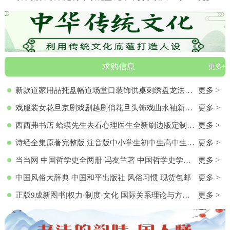
求购信息
更多+
新款道家用品托盘幡道场堂口装饰供桌刺绣盘龙法器香盘幡全套
更多 >
戏服装女花旦京剧戏剧越剧俏花旦头饰戏曲水袖新款黄梅戏服演出服
更多 >
西西弗书店 蛤蟆先生去看心理医生全新刷边版定制书特装书收藏书蛤蟆先生去看心理医生(纪念版) 白边版本 心理学入门 零基础心理学
更多 >
诗经全集原著完整版 注音版中小学生初中生高中生成人无删减305首诗经楚辞详解版拼音注析 中华藏书局译注解析鉴赏古诗词诠译书
更多 >
当当网 中国哲学史全两册 冯友兰著 中国哲学史学科的奠基之作 附录《中国哲学小史》 冯友兰之女宗璞首肯 正版书籍
更多 >
中国风俗大辞典 中国和平出版社 风俗习惯 现货包邮
更多 >
正版9成新图书|权力·制度·文化 国际关系理论与方法研究文集(第
更多 >