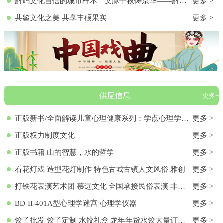
解码文化自信的城市样本｜文脉千秋铸京华——解码首都北京的文化自信样本
更多 >
共鉴文化之美 共享丰硕果实
更多 >
供应信息
更多+
正版新书/全面解读儿童心理健康系列：学点心理学9787572136313 正版新书/全面解读儿童心理健康系列：学点心理学
更多 >
正版权力制度文化
更多 >
正版书籍 山的智慧，水的哲学
更多 >
看花灯戏 造型花灯制作 特色古城古镇人文风俗 雅创
更多 >
打铁花表演艺术团 慕远文化 全国承接民俗表演 非物质文化遗产
更多 >
BD-II-401A型心理学迷宫 心理学仪器
更多 >
饺子批发 饺子定制 水饺礼盒 龙年年货水饺大量订购 各种馅料饺子 饺子批发 饺子定制 水饺礼盒 龙年年货水饺大量订购 各种馅料饺子
更多 >