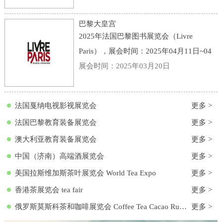
点：意大利-博洛尼亚-Viale della Fiera, 20,
40128 Bologna BO, 意大利-博洛尼亚会展
巴黎大皇宫
中心
2025年法国巴黎图书展览会（Livre
Paris），展会时间：2025年04月11日~04
月13日，展会地点：法国-巴黎-3 Avenue
展会时间：2025年03月20日
du Général Eisenhower, 75008 Paris, 法国-
巴黎大皇宫，主办方：励展集团，举办周
法国戛纳电视影视展览会
更多 >
期
法国巴黎教育装备展览会
更多 >
澳大利亚教育装备展览会
更多 >
中国（济南）高端酒展览会
更多 >
美国拉斯维加斯茶叶展览会 World Tea Expo
更多 >
香港茶展览会 tea fair
更多 >
俄罗斯莫斯科茶和咖啡展览会 Coffee Tea Cacao Russian Expo
更多 >