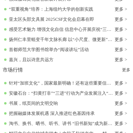
“双重视角”培养：上海纽约大学的创新实践
更多 >
亚太区头部文具展 2025CSF文化会启幕在即
更多 >
感受艺术魅力 增强文化自信 信息中心开展庆祝“三八”国际妇女节活动
更多 >
扬州仁丰里蜕变千年文脉长廊 以“小尺度、微更新”实现古今交融
更多 >
首都师范大学图书馆举办“阅读讲坛”活动
更多 >
嘉兴，且以诗意共远方
更多 >
市场行情
更多
针对“加班文化”，国家最新明确！还有这些重要信息→
更多 >
安徽石台：“扫黄打非”“三进”行动为产业发展注入“清流”
更多 >
书展，纸页间的文明交响
更多 >
把握融媒体发展机遇 深入推进红色基因传承
更多 >
淘书、换书、晒书、听书、讲书 “旧书新知”成为新文化时尚
更多 >