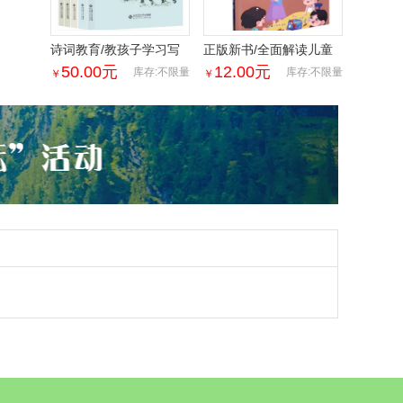
诗词教育/教孩子学习写
正版新书/全面解读儿童
诗/儿童诗歌/如何写诗/诗
心理健康系列：学点心理
50.00
元
12.00
元
库存:不限量
库存:不限量
￥
￥
词培训北师大出版
学9787572136313 正版
新书/全面解读儿童心理
健康系列：学点心理学