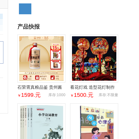
产品快报
石荣霄真粮品鉴 贵州酱
看花灯戏 造型花灯制作
香型白酒53度粮食酒老
特色古城古镇人文风俗
1599.
元
1500.
元
库存:1000
库存:不限量
￥
￥
窖酒白酒酱香型白酒
雅创