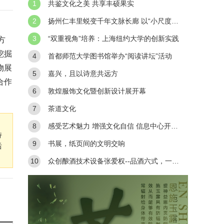
1
共鉴文化之美 共享丰硕果实
2
扬州仁丰里蜕变千年文脉长廊 以“小尺度、
微更新”实现古今交融
3
“双重视角”培养：上海纽约大学的创新实践
方
挖掘
4
首都师范大学图书馆举办“阅读讲坛”活动
物展
5
嘉兴，且以诗意共远方
合作
6
敦煌服饰文化暨创新设计展开幕
7
茶道文化
8
感受艺术魅力 增强文化自信 信息中心开展
持
庆祝“三八”国际妇女节活动
9
书展，纸页间的文明交响
后
10
众创酿酒技术设备张爱权--品酒六式，一学
就会