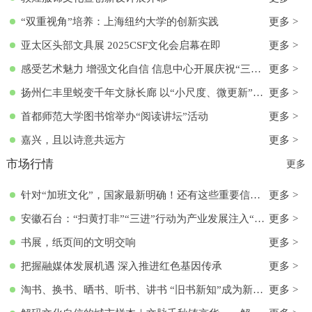
“双重视角”培养：上海纽约大学的创新实践
更多 >
亚太区头部文具展 2025CSF文化会启幕在即
更多 >
感受艺术魅力 增强文化自信 信息中心开展庆祝“三八”国际妇女节活动
更多 >
扬州仁丰里蜕变千年文脉长廊 以“小尺度、微更新”实现古今交融
更多 >
首都师范大学图书馆举办“阅读讲坛”活动
更多 >
嘉兴，且以诗意共远方
更多 >
市场行情
更多
针对“加班文化”，国家最新明确！还有这些重要信息→
更多 >
安徽石台：“扫黄打非”“三进”行动为产业发展注入“清流”
更多 >
书展，纸页间的文明交响
更多 >
把握融媒体发展机遇 深入推进红色基因传承
更多 >
淘书、换书、晒书、听书、讲书 “旧书新知”成为新文化时尚
更多 >