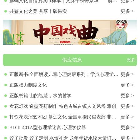
解码文化自信的城市样本｜文脉千秋铸京华——解码首都北京的文化自信样本
更多 >
共鉴文化之美 共享丰硕果实
更多 >
供应信息
更多+
正版新书/全面解读儿童心理健康系列：学点心理学9787572136313 正版新书/全面解读儿童心理健康系列：学点心理学
更多 >
正版权力制度文化
更多 >
正版书籍 山的智慧，水的哲学
更多 >
看花灯戏 造型花灯制作 特色古城古镇人文风俗 雅创
更多 >
打铁花表演艺术团 慕远文化 全国承接民俗表演 非物质文化遗产
更多 >
BD-II-401A型心理学迷宫 心理学仪器
更多 >
饺子批发 饺子定制 水饺礼盒 龙年年货水饺大量订购 各种馅料饺子 饺子批发 饺子定制 水饺礼盒 龙年年货水饺大量订购 各种馅料饺子
更多 >