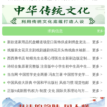
求购信息
更多+
新款道家用品托盘幡道场堂口装饰供桌刺绣盘龙法器香盘幡全套
更多 >
戏服装女花旦京剧戏剧越剧俏花旦头饰戏曲水袖新款黄梅戏服演出服
更多 >
西西弗书店 蛤蟆先生去看心理医生全新刷边版定制书特装书收藏书蛤蟆先生去看心理医生(纪念版) 白边版本 心理学入门 零基础心理学
更多 >
诗经全集原著完整版 注音版中小学生初中生高中生成人无删减305首诗经楚辞详解版拼音注析 中华藏书局译注解析鉴赏古诗词诠译书
更多 >
当当网 中国哲学史全两册 冯友兰著 中国哲学史学科的奠基之作 附录《中国哲学小史》 冯友兰之女宗璞首肯 正版书籍
更多 >
中国风俗大辞典 中国和平出版社 风俗习惯 现货包邮
更多 >
正版9成新图书|权力·制度·文化 国际关系理论与方法研究文集(第
更多 >