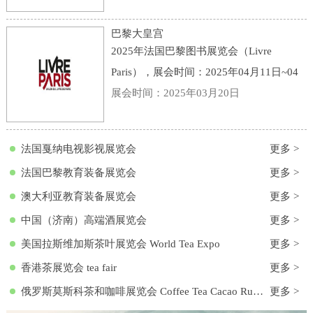
点：意大利-博洛尼亚-Viale della Fiera, 20,
40128 Bologna BO, 意大利-博洛尼亚会展
巴黎大皇宫
中心
2025年法国巴黎图书展览会（Livre
Paris），展会时间：2025年04月11日~04
月13日，展会地点：法国-巴黎-3 Avenue
展会时间：2025年03月20日
du Général Eisenhower, 75008 Paris, 法国-
巴黎大皇宫，主办方：励展集团，举办周
法国戛纳电视影视展览会
更多 >
期
法国巴黎教育装备展览会
更多 >
澳大利亚教育装备展览会
更多 >
中国（济南）高端酒展览会
更多 >
美国拉斯维加斯茶叶展览会 World Tea Expo
更多 >
香港茶展览会 tea fair
更多 >
俄罗斯莫斯科茶和咖啡展览会 Coffee Tea Cacao Russian Expo
更多 >