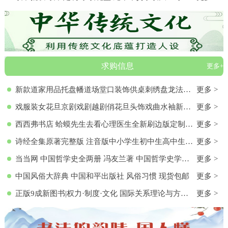
求购信息
更多+
新款道家用品托盘幡道场堂口装饰供桌刺绣盘龙法器香盘幡全套
更多 >
戏服装女花旦京剧戏剧越剧俏花旦头饰戏曲水袖新款黄梅戏服演出服
更多 >
西西弗书店 蛤蟆先生去看心理医生全新刷边版定制书特装书收藏书蛤蟆先生去看心理医生(纪念版) 白边版本 心理学入门 零基础心理学
更多 >
诗经全集原著完整版 注音版中小学生初中生高中生成人无删减305首诗经楚辞详解版拼音注析 中华藏书局译注解析鉴赏古诗词诠译书
更多 >
当当网 中国哲学史全两册 冯友兰著 中国哲学史学科的奠基之作 附录《中国哲学小史》 冯友兰之女宗璞首肯 正版书籍
更多 >
中国风俗大辞典 中国和平出版社 风俗习惯 现货包邮
更多 >
正版9成新图书|权力·制度·文化 国际关系理论与方法研究文集(第
更多 >