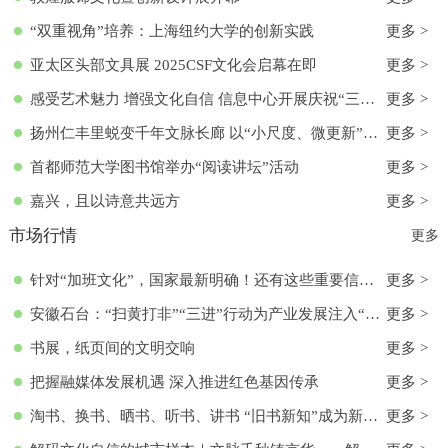
“双重视角”培养：上海纽约大学的创新实践
更多 >
亚太区头部文具展 2025CSF文化会启幕在即
更多 >
感受艺术魅力 增强文化自信 信息中心开展庆祝“三八”国际妇女节活动
更多 >
扬州仁丰里蜕变千年文脉长廊 以“小尺度、微更新”实现古今交融
更多 >
首都师范大学图书馆举办“阅读讲坛”活动
更多 >
嘉兴，且以诗意共远方
更多 >
市场行情
更多
针对“加班文化”，国家最新明确！还有这些重要信息→
更多 >
安徽石台：“扫黄打非”“三进”行动为产业发展注入“清流”
更多 >
书展，纸页间的文明交响
更多 >
把握融媒体发展机遇 深入推进红色基因传承
更多 >
淘书、换书、晒书、听书、讲书 “旧书新知”成为新文化时尚
更多 >