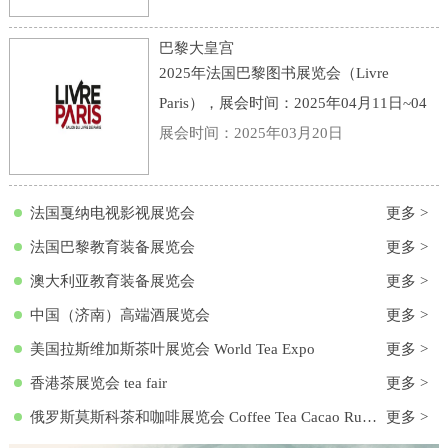
点：意大利-博洛尼亚-Viale della Fiera, 20,
40128 Bologna BO, 意大利-博洛尼亚会展
巴黎大皇宫
中心
2025年法国巴黎图书展览会（Livre
Paris），展会时间：2025年04月11日~04
月13日，展会地点：法国-巴黎-3 Avenue
展会时间：2025年03月20日
du Général Eisenhower, 75008 Paris, 法国-
巴黎大皇宫，主办方：励展集团，举办周
法国戛纳电视影视展览会
更多 >
期
法国巴黎教育装备展览会
更多 >
澳大利亚教育装备展览会
更多 >
中国（济南）高端酒展览会
更多 >
美国拉斯维加斯茶叶展览会 World Tea Expo
更多 >
香港茶展览会 tea fair
更多 >
俄罗斯莫斯科茶和咖啡展览会 Coffee Tea Cacao Russian Expo
更多 >