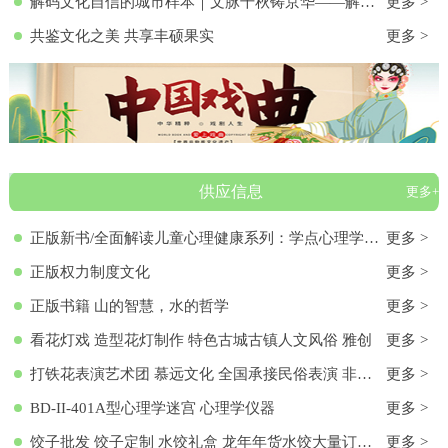
解码文化自信的城市样本｜文脉千秋铸京华——解码首都北京的文化自信样本
更多 >
共鉴文化之美 共享丰硕果实
更多 >
供应信息
更多+
正版新书/全面解读儿童心理健康系列：学点心理学9787572136313 正版新书/全面解读儿童心理健康系列：学点心理学
更多 >
正版权力制度文化
更多 >
正版书籍 山的智慧，水的哲学
更多 >
看花灯戏 造型花灯制作 特色古城古镇人文风俗 雅创
更多 >
打铁花表演艺术团 慕远文化 全国承接民俗表演 非物质文化遗产
更多 >
BD-II-401A型心理学迷宫 心理学仪器
更多 >
饺子批发 饺子定制 水饺礼盒 龙年年货水饺大量订购 各种馅料饺子 饺子批发 饺子定制 水饺礼盒 龙年年货水饺大量订购 各种馅料饺子
更多 >