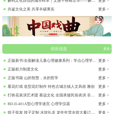
解码文化自信的城市样本｜文脉千秋铸京华——解码首都北京的文化自信样本
更多 >
共鉴文化之美 共享丰硕果实
更多 >
供应信息
更多+
正版新书/全面解读儿童心理健康系列：学点心理学9787572136313 正版新书/全面解读儿童心理健康系列：学点心理学
更多 >
正版权力制度文化
更多 >
正版书籍 山的智慧，水的哲学
更多 >
看花灯戏 造型花灯制作 特色古城古镇人文风俗 雅创
更多 >
打铁花表演艺术团 慕远文化 全国承接民俗表演 非物质文化遗产
更多 >
BD-II-401A型心理学迷宫 心理学仪器
更多 >
饺子批发 饺子定制 水饺礼盒 龙年年货水饺大量订购 各种馅料饺子 饺子批发 饺子定制 水饺礼盒 龙年年货水饺大量订购 各种馅料饺子
更多 >