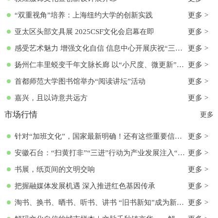
“双重视角”培养：上海纽约大学的创新实践
更多 >
亚太区头部文具展 2025CSF文化会启幕在即
更多 >
感受艺术魅力 增强文化自信 信息中心开展庆祝“三八”国际妇女节活动
更多 >
扬州仁丰里蜕变千年文脉长廊 以“小尺度、微更新”实现古今交融
更多 >
首都师范大学图书馆举办“阅读讲坛”活动
更多 >
嘉兴，且以诗意共远方
更多 >
市场行情
更多
针对“加班文化”，国家最新明确！还有这些重要信息→
更多 >
安徽石台：“扫黄打非”“三进”行动为产业发展注入“清流”
更多 >
书展，纸页间的文明交响
更多 >
把握融媒体发展机遇 深入推进红色基因传承
更多 >
淘书、换书、晒书、听书、讲书 “旧书新知”成为新文化时尚
更多 >