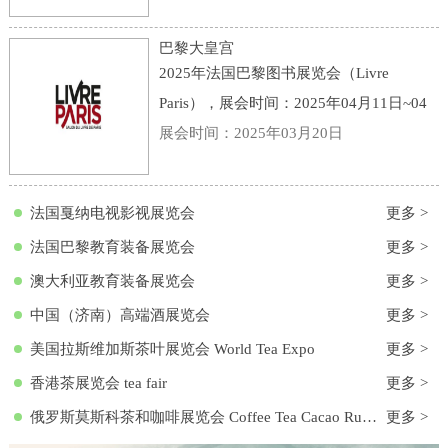
点：意大利-博洛尼亚-Viale della Fiera, 20,
40128 Bologna BO, 意大利-博洛尼亚会展
巴黎大皇宫
中心
2025年法国巴黎图书展览会（Livre
Paris），展会时间：2025年04月11日~04
月13日，展会地点：法国-巴黎-3 Avenue
展会时间：2025年03月20日
du Général Eisenhower, 75008 Paris, 法国-
巴黎大皇宫，主办方：励展集团，举办周
法国戛纳电视影视展览会
更多 >
期
法国巴黎教育装备展览会
更多 >
澳大利亚教育装备展览会
更多 >
中国（济南）高端酒展览会
更多 >
美国拉斯维加斯茶叶展览会 World Tea Expo
更多 >
香港茶展览会 tea fair
更多 >
俄罗斯莫斯科茶和咖啡展览会 Coffee Tea Cacao Russian Expo
更多 >