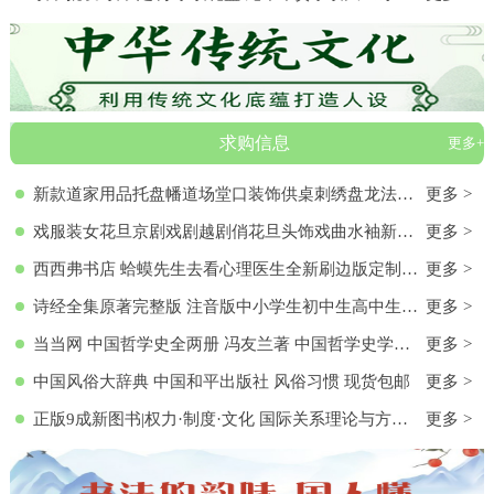
求购信息
更多+
新款道家用品托盘幡道场堂口装饰供桌刺绣盘龙法器香盘幡全套
更多 >
戏服装女花旦京剧戏剧越剧俏花旦头饰戏曲水袖新款黄梅戏服演出服
更多 >
西西弗书店 蛤蟆先生去看心理医生全新刷边版定制书特装书收藏书蛤蟆先生去看心理医生(纪念版) 白边版本 心理学入门 零基础心理学
更多 >
诗经全集原著完整版 注音版中小学生初中生高中生成人无删减305首诗经楚辞详解版拼音注析 中华藏书局译注解析鉴赏古诗词诠译书
更多 >
当当网 中国哲学史全两册 冯友兰著 中国哲学史学科的奠基之作 附录《中国哲学小史》 冯友兰之女宗璞首肯 正版书籍
更多 >
中国风俗大辞典 中国和平出版社 风俗习惯 现货包邮
更多 >
正版9成新图书|权力·制度·文化 国际关系理论与方法研究文集(第
更多 >