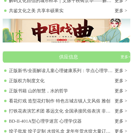
解码文化自信的城市样本｜文脉千秋铸京华——解码首都北京的文化自信样本
更多 >
共鉴文化之美 共享丰硕果实
更多 >
供应信息
更多+
正版新书/全面解读儿童心理健康系列：学点心理学9787572136313 正版新书/全面解读儿童心理健康系列：学点心理学
更多 >
正版权力制度文化
更多 >
正版书籍 山的智慧，水的哲学
更多 >
看花灯戏 造型花灯制作 特色古城古镇人文风俗 雅创
更多 >
打铁花表演艺术团 慕远文化 全国承接民俗表演 非物质文化遗产
更多 >
BD-II-401A型心理学迷宫 心理学仪器
更多 >
饺子批发 饺子定制 水饺礼盒 龙年年货水饺大量订购 各种馅料饺子 饺子批发 饺子定制 水饺礼盒 龙年年货水饺大量订购 各种馅料饺子
更多 >