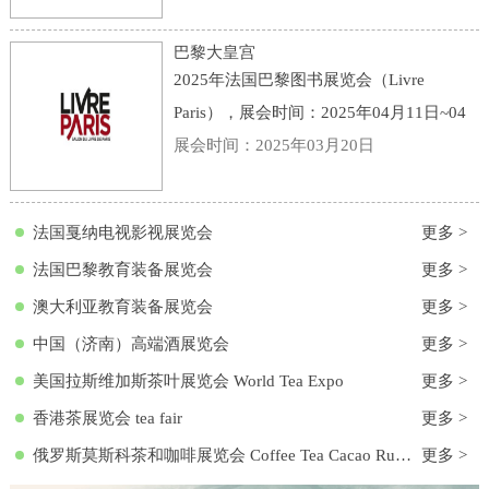
点：意大利-博洛尼亚-Viale della Fiera, 20,
40128 Bologna BO, 意大利-博洛尼亚会展
巴黎大皇宫
中心
2025年法国巴黎图书展览会（Livre
Paris），展会时间：2025年04月11日~04
月13日，展会地点：法国-巴黎-3 Avenue
展会时间：2025年03月20日
du Général Eisenhower, 75008 Paris, 法国-
巴黎大皇宫，主办方：励展集团，举办周
法国戛纳电视影视展览会
更多 >
期
法国巴黎教育装备展览会
更多 >
澳大利亚教育装备展览会
更多 >
中国（济南）高端酒展览会
更多 >
美国拉斯维加斯茶叶展览会 World Tea Expo
更多 >
香港茶展览会 tea fair
更多 >
俄罗斯莫斯科茶和咖啡展览会 Coffee Tea Cacao Russian Expo
更多 >