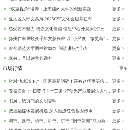
“双重视角”培养：上海纽约大学的创新实践
更多 >
亚太区头部文具展 2025CSF文化会启幕在即
更多 >
感受艺术魅力 增强文化自信 信息中心开展庆祝“三八”国际妇女节活动
更多 >
扬州仁丰里蜕变千年文脉长廊 以“小尺度、微更新”实现古今交融
更多 >
首都师范大学图书馆举办“阅读讲坛”活动
更多 >
嘉兴，且以诗意共远方
更多 >
市场行情
更多
针对“加班文化”，国家最新明确！还有这些重要信息→
更多 >
安徽石台：“扫黄打非”“三进”行动为产业发展注入“清流”
更多 >
书展，纸页间的文明交响
更多 >
把握融媒体发展机遇 深入推进红色基因传承
更多 >
淘书、换书、晒书、听书、讲书 “旧书新知”成为新文化时尚
更多 >