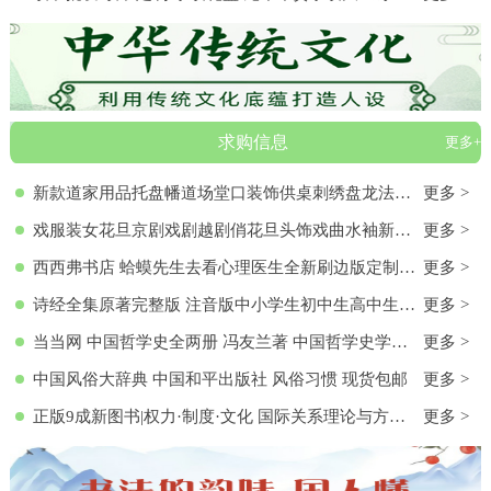
求购信息
更多+
新款道家用品托盘幡道场堂口装饰供桌刺绣盘龙法器香盘幡全套
更多 >
戏服装女花旦京剧戏剧越剧俏花旦头饰戏曲水袖新款黄梅戏服演出服
更多 >
西西弗书店 蛤蟆先生去看心理医生全新刷边版定制书特装书收藏书蛤蟆先生去看心理医生(纪念版) 白边版本 心理学入门 零基础心理学
更多 >
诗经全集原著完整版 注音版中小学生初中生高中生成人无删减305首诗经楚辞详解版拼音注析 中华藏书局译注解析鉴赏古诗词诠译书
更多 >
当当网 中国哲学史全两册 冯友兰著 中国哲学史学科的奠基之作 附录《中国哲学小史》 冯友兰之女宗璞首肯 正版书籍
更多 >
中国风俗大辞典 中国和平出版社 风俗习惯 现货包邮
更多 >
正版9成新图书|权力·制度·文化 国际关系理论与方法研究文集(第
更多 >