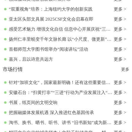
“双重视角”培养：上海纽约大学的创新实践
更多 >
亚太区头部文具展 2025CSF文化会启幕在即
更多 >
感受艺术魅力 增强文化自信 信息中心开展庆祝“三八”国际妇女节活动
更多 >
扬州仁丰里蜕变千年文脉长廊 以“小尺度、微更新”实现古今交融
更多 >
首都师范大学图书馆举办“阅读讲坛”活动
更多 >
嘉兴，且以诗意共远方
更多 >
市场行情
更多
针对“加班文化”，国家最新明确！还有这些重要信息→
更多 >
安徽石台：“扫黄打非”“三进”行动为产业发展注入“清流”
更多 >
书展，纸页间的文明交响
更多 >
把握融媒体发展机遇 深入推进红色基因传承
更多 >
淘书、换书、晒书、听书、讲书 “旧书新知”成为新文化时尚
更多 >