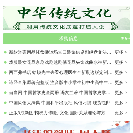
求购信息
更多+
新款道家用品托盘幡道场堂口装饰供桌刺绣盘龙法器香盘幡全套
更多 >
戏服装女花旦京剧戏剧越剧俏花旦头饰戏曲水袖新款黄梅戏服演出服
更多 >
西西弗书店 蛤蟆先生去看心理医生全新刷边版定制书特装书收藏书蛤蟆先生去看心理医生(纪念版) 白边版本 心理学入门 零基础心理学
更多 >
诗经全集原著完整版 注音版中小学生初中生高中生成人无删减305首诗经楚辞详解版拼音注析 中华藏书局译注解析鉴赏古诗词诠译书
更多 >
当当网 中国哲学史全两册 冯友兰著 中国哲学史学科的奠基之作 附录《中国哲学小史》 冯友兰之女宗璞首肯 正版书籍
更多 >
中国风俗大辞典 中国和平出版社 风俗习惯 现货包邮
更多 >
正版9成新图书|权力·制度·文化 国际关系理论与方法研究文集(第
更多 >