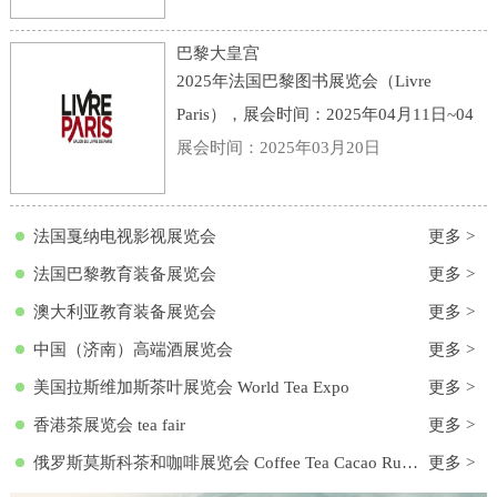
点：意大利-博洛尼亚-Viale della Fiera, 20,
40128 Bologna BO, 意大利-博洛尼亚会展
巴黎大皇宫
中心
2025年法国巴黎图书展览会（Livre
Paris），展会时间：2025年04月11日~04
月13日，展会地点：法国-巴黎-3 Avenue
展会时间：2025年03月20日
du Général Eisenhower, 75008 Paris, 法国-
巴黎大皇宫，主办方：励展集团，举办周
法国戛纳电视影视展览会
更多 >
期
法国巴黎教育装备展览会
更多 >
澳大利亚教育装备展览会
更多 >
中国（济南）高端酒展览会
更多 >
美国拉斯维加斯茶叶展览会 World Tea Expo
更多 >
香港茶展览会 tea fair
更多 >
俄罗斯莫斯科茶和咖啡展览会 Coffee Tea Cacao Russian Expo
更多 >