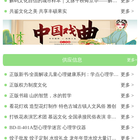
解码文化自信的城市样本｜文脉千秋铸京华——解码首都北京的文化自信样本
更多 >
共鉴文化之美 共享丰硕果实
更多 >
供应信息
更多+
正版新书/全面解读儿童心理健康系列：学点心理学9787572136313 正版新书/全面解读儿童心理健康系列：学点心理学
更多 >
正版权力制度文化
更多 >
正版书籍 山的智慧，水的哲学
更多 >
看花灯戏 造型花灯制作 特色古城古镇人文风俗 雅创
更多 >
打铁花表演艺术团 慕远文化 全国承接民俗表演 非物质文化遗产
更多 >
BD-II-401A型心理学迷宫 心理学仪器
更多 >
饺子批发 饺子定制 水饺礼盒 龙年年货水饺大量订购 各种馅料饺子 饺子批发 饺子定制 水饺礼盒 龙年年货水饺大量订购 各种馅料饺子
更多 >