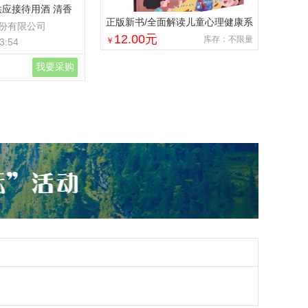
供应接待用酒 清香
正版新书/全面解读儿童心理健康系
份有限公司
列：学点心理学9787572136313
12.00
元
库存：不限量
￥
3:54
正版新书/全面解读儿童心理健康系
列：学点心理学
我要采购