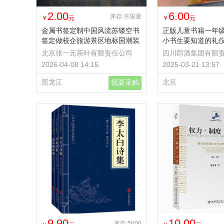
2.00
6.00
库存:不限量
￥
元
￥
元
金属书签定制中国风流苏镂空书
正版儿童书籍一年
签定做校企旅游景区地标国潮装
小书生要知道的礼
文创
北京张一元茶叶有限责任公司
四川郎酒集团有限
2026-04-08 14:15
2025-03-21 13:57
黑龙江
北京
我要采购
9.90
10.00
库存:5000