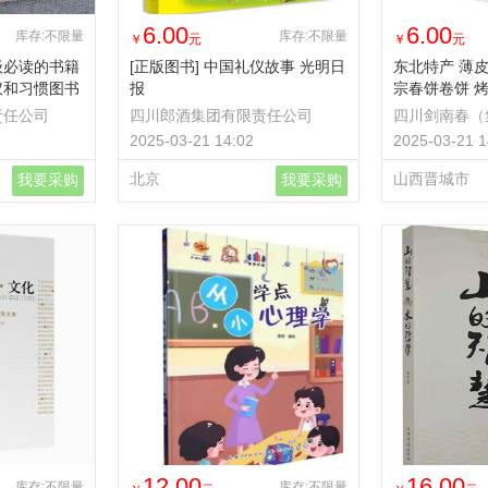
6.00
6.00
库存:不限量
库存:不限量
￥
元
￥
元
级必读的书籍
[正版图书] 中国礼仪故事 光明日
东北特产 薄皮
仪和习惯图书
报
宗春饼卷饼 
责任公司
四川郎酒集团有限责任公司
四川剑南春（
司
2025-03-21 14:02
2025-03-21 1
北京
山西晋城市
我要采购
我要采购
12.00
16.00
库存:不限量
库存:不限量