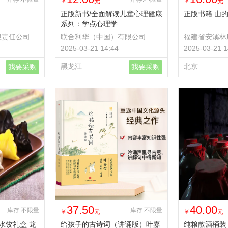
￥
元
￥
元
正版新书/全面解读儿童心理健康
正版书籍 山
系列：学点心理学
9787572136313 正版新书/全面
限责任公司
联合利华（中国）有限公司
福建省安溪林
解读儿童心理健康系列：学点心
2025-03-21 14:44
2025-03-21 1
理学
黑龙江
北京
我要采购
我要采购
37.50
40.00
库存:不限量
库存:不限量
￥
元
￥
元
水饺礼盒 龙
给孩子的古诗词（讲诵版）叶嘉
纯粮散酒桶装 