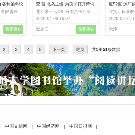
 各种馅料饺
莹 著 北岛主编 为孩子打开诗词
度52度 源厂
制 水饺礼盒
之门 中信出版社童书 给孩子读
型白酒
）有限责任公
北京张一元茶叶有限责任公司
宜宾五粮液股
购 各种馅料
诗 现货
2026-04-09 16:07
2025-03-21 1
黑龙江
天津
我要采购
我要采购
2
3
4
5
下一页
尾页
共
5
页
51
条数据
中国文信网
中国经济网
中国日报网
|
|
|
|