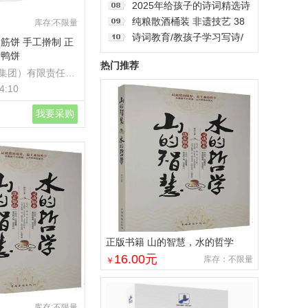
水饺大量订购 各种馅料饺子
理学仪器
2025年给孩子的诗词精选诗
词日历全彩蛇年国风插画台
纯粮散酒桶装 非遗技艺 38
库存:不限量
历新岁留珍
度42度52度 源厂供应接待
诗词教育/教孩子学习写诗/
筋饼 手工擀制 正
用酒 清香型白酒
儿童诗歌/如何写诗/诗词培
烤鸭饼
热门推荐
训北师大出版
集团）有限责任公
4:10
我要采购
正版书籍 山的智慧，水的哲学
16.00
元
库存：不限量
￥
库存:不限量