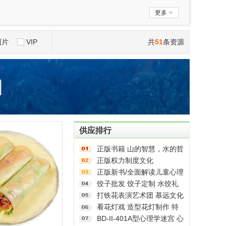
西藏
陕西
甘肃
青海
更多
图片
VIP
共
51
条资源
供应排行
正版书籍 山的智慧，水的哲
学
正版权力制度文化
正版新书/全面解读儿童心理
健康系列：学点心理学
饺子批发 饺子定制 水饺礼
9787572136313 正版新书/
盒 龙年年货水饺大量订购
打铁花表演艺术团 慕远文化
全面解读儿童心理健康系
各种馅料饺子 饺子批发 饺
全国承接民俗表演 非物质文
看花灯戏 造型花灯制作 特
列：学点心理学
子定制 水饺礼盒 龙年年货
化遗产
色古城古镇人文风俗 雅创
BD-II-401A型心理学迷宫 心