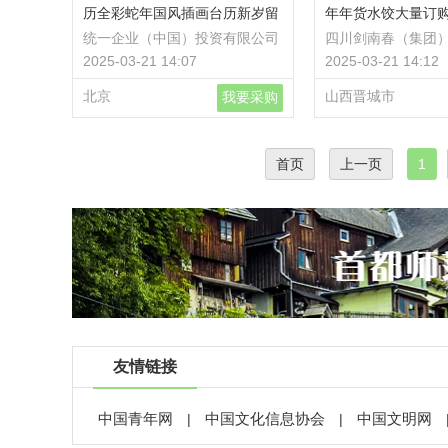
历全彩蛇年国风插画台历新岁留
年年货水饺大量订购
珍
子 饺子批发 饺子定
统一企业（中国）投资有限公司
四川剑南春（集团
龙年年货水饺大量订
司
2025-03-21 14:07
2025-03-21 14:12
饺子
北京
山西晋城市
我要采购
首页
上一页
1
友情链接
中国青年网
中国文化信息协会
中国文明网
|
|