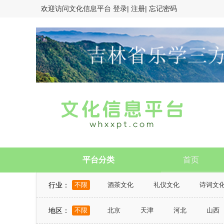
欢迎访问
文化信息平台
登录|
注册|
忘记密码
平台分类
首页
行业：
不限
酒茶文化
礼仪文化
诗词文
风俗习惯和道德规范
地区：
不限
北京
天津
河北
山西