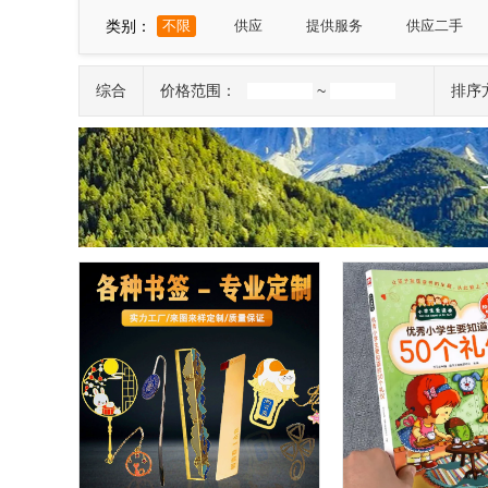
山东
河南
湖北
湖南
广东
类别：
不限
供应
提供服务
供应二手
宁夏
新疆
台湾
香港
澳门
综合
价格范围：
~
排序