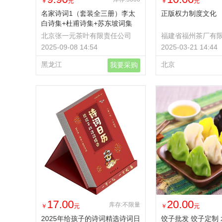
￥
元
￥
元
名家诗词1（套装全三册）李太
正版权力制度文化
白诗集+杜甫诗集+苏东坡词集
北京张一元茶叶有限责任公司
福建省福州茶厂有
2025-09-08 14:54
2025-03-21 14:44
黑龙江
北京
我要采购
17.00
20.00
库存:不限量
￥
元
￥
元
2025年给孩子的诗词精选诗词日
饺子批发 饺子定制 