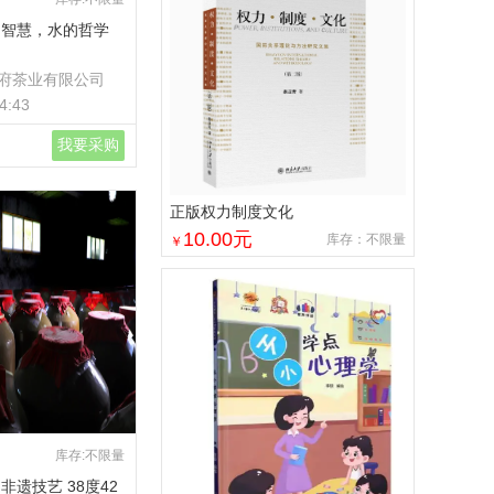
的智慧，水的哲学
府茶业有限公司
4:43
我要采购
正版权力制度文化
10.00
元
库存：不限量
￥
库存:不限量
非遗技艺 38度42