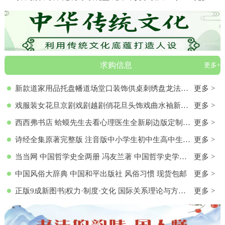
求购信息
更多+
新款道家用品托盘幡道场堂口装饰供桌刺绣盘龙法器香盘幡全套
更多 >
戏服装女花旦京剧戏剧越剧俏花旦头饰戏曲水袖新款黄梅戏服演出服
更多 >
西西弗书店 蛤蟆先生去看心理医生全新刷边版定制书特装书收藏书蛤蟆先生去看心理医生(纪念版) 白边版本 心理学入门 零基础心理学
更多 >
诗经全集原著完整版 注音版中小学生初中生高中生成人无删减305首诗经楚辞详解版拼音注析 中华藏书局译注解析鉴赏古诗词诠译书
更多 >
当当网 中国哲学史全两册 冯友兰著 中国哲学史学科的奠基之作 附录《中国哲学小史》 冯友兰之女宗璞首肯 正版书籍
更多 >
中国风俗大辞典 中国和平出版社 风俗习惯 现货包邮
更多 >
正版9成新图书|权力·制度·文化 国际关系理论与方法研究文集(第
更多 >