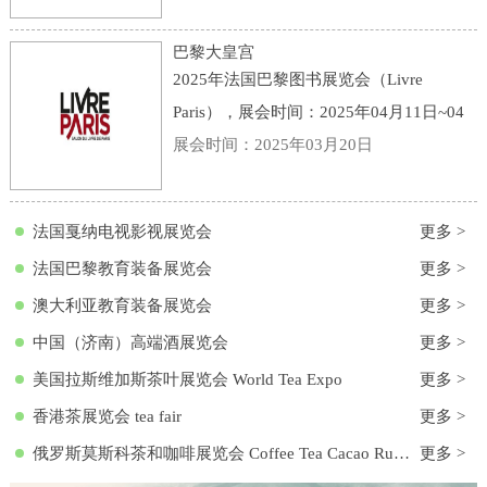
点：意大利-博洛尼亚-Viale della Fiera, 20,
40128 Bologna BO, 意大利-博洛尼亚会展
巴黎大皇宫
中心
2025年法国巴黎图书展览会（Livre
Paris），展会时间：2025年04月11日~04
月13日，展会地点：法国-巴黎-3 Avenue
展会时间：2025年03月20日
du Général Eisenhower, 75008 Paris, 法国-
巴黎大皇宫，主办方：励展集团，举办周
法国戛纳电视影视展览会
更多 >
期
法国巴黎教育装备展览会
更多 >
澳大利亚教育装备展览会
更多 >
中国（济南）高端酒展览会
更多 >
美国拉斯维加斯茶叶展览会 World Tea Expo
更多 >
香港茶展览会 tea fair
更多 >
俄罗斯莫斯科茶和咖啡展览会 Coffee Tea Cacao Russian Expo
更多 >