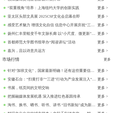
“双重视角”培养：上海纽约大学的创新实践
更多 >
亚太区头部文具展 2025CSF文化会启幕在即
更多 >
感受艺术魅力 增强文化自信 信息中心开展庆祝“三八”国际妇女节活动
更多 >
扬州仁丰里蜕变千年文脉长廊 以“小尺度、微更新”实现古今交融
更多 >
首都师范大学图书馆举办“阅读讲坛”活动
更多 >
嘉兴，且以诗意共远方
更多 >
市场行情
更多
针对“加班文化”，国家最新明确！还有这些重要信息→
更多 >
安徽石台：“扫黄打非”“三进”行动为产业发展注入“清流”
更多 >
书展，纸页间的文明交响
更多 >
把握融媒体发展机遇 深入推进红色基因传承
更多 >
淘书、换书、晒书、听书、讲书 “旧书新知”成为新文化时尚
更多 >