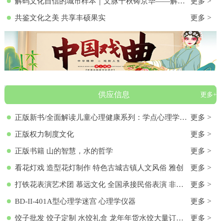
解码文化自信的城市样本｜文脉千秋铸京华——解码首都北京的文化自信样本
更多 >
共鉴文化之美 共享丰硕果实
更多 >
供应信息
更多+
正版新书/全面解读儿童心理健康系列：学点心理学9787572136313 正版新书/全面解读儿童心理健康系列：学点心理学
更多 >
正版权力制度文化
更多 >
正版书籍 山的智慧，水的哲学
更多 >
看花灯戏 造型花灯制作 特色古城古镇人文风俗 雅创
更多 >
打铁花表演艺术团 慕远文化 全国承接民俗表演 非物质文化遗产
更多 >
BD-II-401A型心理学迷宫 心理学仪器
更多 >
饺子批发 饺子定制 水饺礼盒 龙年年货水饺大量订购 各种馅料饺子 饺子批发 饺子定制 水饺礼盒 龙年年货水饺大量订购 各种馅料饺子
更多 >