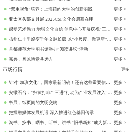
“双重视角”培养：上海纽约大学的创新实践
更多 >
亚太区头部文具展 2025CSF文化会启幕在即
更多 >
感受艺术魅力 增强文化自信 信息中心开展庆祝“三八”国际妇女节活动
更多 >
扬州仁丰里蜕变千年文脉长廊 以“小尺度、微更新”实现古今交融
更多 >
首都师范大学图书馆举办“阅读讲坛”活动
更多 >
嘉兴，且以诗意共远方
更多 >
市场行情
更多
针对“加班文化”，国家最新明确！还有这些重要信息→
更多 >
安徽石台：“扫黄打非”“三进”行动为产业发展注入“清流”
更多 >
书展，纸页间的文明交响
更多 >
把握融媒体发展机遇 深入推进红色基因传承
更多 >
淘书、换书、晒书、听书、讲书 “旧书新知”成为新文化时尚
更多 >