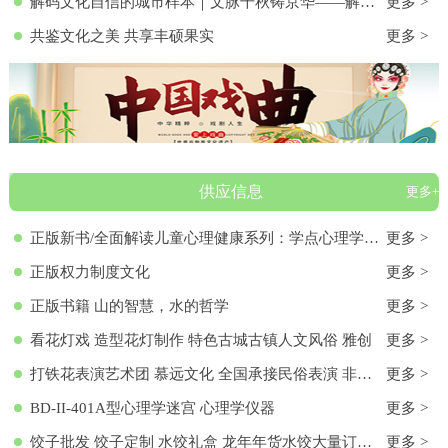
解码文化自信的城市样本｜文脉千秋铸京华——解码首都北京的文化自信样本
更多 >
共鉴文化之美 共享丰硕果实
更多 >
供应信息
更多+
正版新书/全面解读儿童心理健康系列：学点心理学9787572136313 正版新书/全面解读儿童心理健康系列：学点心理学
更多 >
正版权力制度文化
更多 >
正版书籍 山的智慧，水的哲学
更多 >
看花灯戏 造型花灯制作 特色古城古镇人文风俗 雅创
更多 >
打铁花表演艺术团 慕远文化 全国承接民俗表演 非物质文化遗产
更多 >
BD-II-401A型心理学迷宫 心理学仪器
更多 >
饺子批发 饺子定制 水饺礼盒 龙年年货水饺大量订购 各种馅料饺子 饺子批发 饺子定制 水饺礼盒 龙年年货水饺大量订购 各种馅料饺子
更多 >