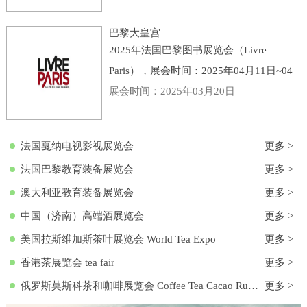
点：意大利-博洛尼亚-Viale della Fiera, 20,
40128 Bologna BO, 意大利-博洛尼亚会展
巴黎大皇宫
中心
2025年法国巴黎图书展览会（Livre
Paris），展会时间：2025年04月11日~04
月13日，展会地点：法国-巴黎-3 Avenue
展会时间：2025年03月20日
du Général Eisenhower, 75008 Paris, 法国-
巴黎大皇宫，主办方：励展集团，举办周
法国戛纳电视影视展览会
更多 >
期
法国巴黎教育装备展览会
更多 >
澳大利亚教育装备展览会
更多 >
中国（济南）高端酒展览会
更多 >
美国拉斯维加斯茶叶展览会 World Tea Expo
更多 >
香港茶展览会 tea fair
更多 >
俄罗斯莫斯科茶和咖啡展览会 Coffee Tea Cacao Russian Expo
更多 >