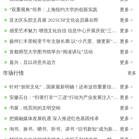
“双重视角”培养：上海纽约大学的创新实践
更多 >
亚太区头部文具展 2025CSF文化会启幕在即
更多 >
感受艺术魅力 增强文化自信 信息中心开展庆祝“三八”国际妇女节活动
更多 >
扬州仁丰里蜕变千年文脉长廊 以“小尺度、微更新”实现古今交融
更多 >
首都师范大学图书馆举办“阅读讲坛”活动
更多 >
嘉兴，且以诗意共远方
更多 >
市场行情
更多
针对“加班文化”，国家最新明确！还有这些重要信息→
更多 >
安徽石台：“扫黄打非”“三进”行动为产业发展注入“清流”
更多 >
书展，纸页间的文明交响
更多 >
把握融媒体发展机遇 深入推进红色基因传承
更多 >
淘书、换书、晒书、听书、讲书 “旧书新知”成为新文化时尚
更多 >