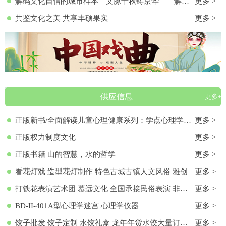
解码文化自信的城市样本｜文脉千秋铸京华——解码首都北京的文化自信样本
更多 >
共鉴文化之美 共享丰硕果实
更多 >
供应信息
更多+
正版新书/全面解读儿童心理健康系列：学点心理学9787572136313 正版新书/全面解读儿童心理健康系列：学点心理学
更多 >
正版权力制度文化
更多 >
正版书籍 山的智慧，水的哲学
更多 >
看花灯戏 造型花灯制作 特色古城古镇人文风俗 雅创
更多 >
打铁花表演艺术团 慕远文化 全国承接民俗表演 非物质文化遗产
更多 >
BD-II-401A型心理学迷宫 心理学仪器
更多 >
饺子批发 饺子定制 水饺礼盒 龙年年货水饺大量订购 各种馅料饺子 饺子批发 饺子定制 水饺礼盒 龙年年货水饺大量订购 各种馅料饺子
更多 >