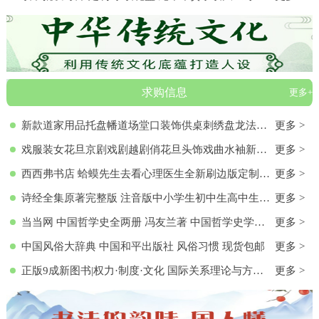
求购信息
更多+
新款道家用品托盘幡道场堂口装饰供桌刺绣盘龙法器香盘幡全套
更多 >
戏服装女花旦京剧戏剧越剧俏花旦头饰戏曲水袖新款黄梅戏服演出服
更多 >
西西弗书店 蛤蟆先生去看心理医生全新刷边版定制书特装书收藏书蛤蟆先生去看心理医生(纪念版) 白边版本 心理学入门 零基础心理学
更多 >
诗经全集原著完整版 注音版中小学生初中生高中生成人无删减305首诗经楚辞详解版拼音注析 中华藏书局译注解析鉴赏古诗词诠译书
更多 >
当当网 中国哲学史全两册 冯友兰著 中国哲学史学科的奠基之作 附录《中国哲学小史》 冯友兰之女宗璞首肯 正版书籍
更多 >
中国风俗大辞典 中国和平出版社 风俗习惯 现货包邮
更多 >
正版9成新图书|权力·制度·文化 国际关系理论与方法研究文集(第
更多 >