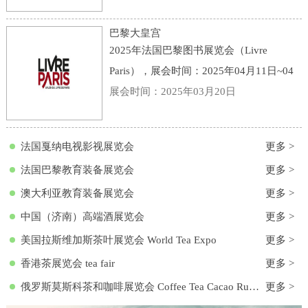
点：意大利-博洛尼亚-Viale della Fiera, 20,
40128 Bologna BO, 意大利-博洛尼亚会展
巴黎大皇宫
中心
2025年法国巴黎图书展览会（Livre
Paris），展会时间：2025年04月11日~04
月13日，展会地点：法国-巴黎-3 Avenue
展会时间：2025年03月20日
du Général Eisenhower, 75008 Paris, 法国-
巴黎大皇宫，主办方：励展集团，举办周
法国戛纳电视影视展览会
更多 >
期
法国巴黎教育装备展览会
更多 >
澳大利亚教育装备展览会
更多 >
中国（济南）高端酒展览会
更多 >
美国拉斯维加斯茶叶展览会 World Tea Expo
更多 >
香港茶展览会 tea fair
更多 >
俄罗斯莫斯科茶和咖啡展览会 Coffee Tea Cacao Russian Expo
更多 >