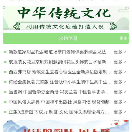
求购信息
更多+
新款道家用品托盘幡道场堂口装饰供桌刺绣盘龙法器香盘幡全套
更多 >
戏服装女花旦京剧戏剧越剧俏花旦头饰戏曲水袖新款黄梅戏服演出服
更多 >
西西弗书店 蛤蟆先生去看心理医生全新刷边版定制书特装书收藏书蛤蟆先生去看心理医生(纪念版) 白边版本 心理学入门 零基础心理学
更多 >
诗经全集原著完整版 注音版中小学生初中生高中生成人无删减305首诗经楚辞详解版拼音注析 中华藏书局译注解析鉴赏古诗词诠译书
更多 >
当当网 中国哲学史全两册 冯友兰著 中国哲学史学科的奠基之作 附录《中国哲学小史》 冯友兰之女宗璞首肯 正版书籍
更多 >
中国风俗大辞典 中国和平出版社 风俗习惯 现货包邮
更多 >
正版9成新图书|权力·制度·文化 国际关系理论与方法研究文集(第
更多 >