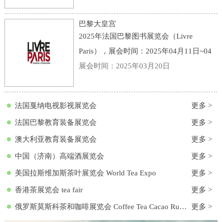
点：意大利-博洛尼亚-Viale della Fiera, 20,
40128 Bologna BO, 意大利-博洛尼亚会展
巴黎大皇宫
中心
2025年法国巴黎图书展览会（Livre
Paris），展会时间：2025年04月11日~04
月13日，展会地点：法国-巴黎-3 Avenue
展会时间：2025年03月20日
du Général Eisenhower, 75008 Paris, 法国-
巴黎大皇宫，主办方：励展集团，举办周
法国戛纳电视影视展览会
更多 >
期
法国巴黎教育装备展览会
更多 >
澳大利亚教育装备展览会
更多 >
中国（济南）高端酒展览会
更多 >
美国拉斯维加斯茶叶展览会 World Tea Expo
更多 >
香港茶展览会 tea fair
更多 >
俄罗斯莫斯科茶和咖啡展览会 Coffee Tea Cacao Russian Expo
更多 >