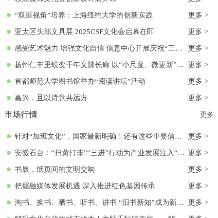
“双重视角”培养：上海纽约大学的创新实践
更多 >
亚太区头部文具展 2025CSF文化会启幕在即
更多 >
感受艺术魅力 增强文化自信 信息中心开展庆祝“三八”国际妇女节活动
更多 >
扬州仁丰里蜕变千年文脉长廊 以“小尺度、微更新”实现古今交融
更多 >
首都师范大学图书馆举办“阅读讲坛”活动
更多 >
嘉兴，且以诗意共远方
更多 >
市场行情
更多
针对“加班文化”，国家最新明确！还有这些重要信息→
更多 >
安徽石台：“扫黄打非”“三进”行动为产业发展注入“清流”
更多 >
书展，纸页间的文明交响
更多 >
把握融媒体发展机遇 深入推进红色基因传承
更多 >
淘书、换书、晒书、听书、讲书 “旧书新知”成为新文化时尚
更多 >