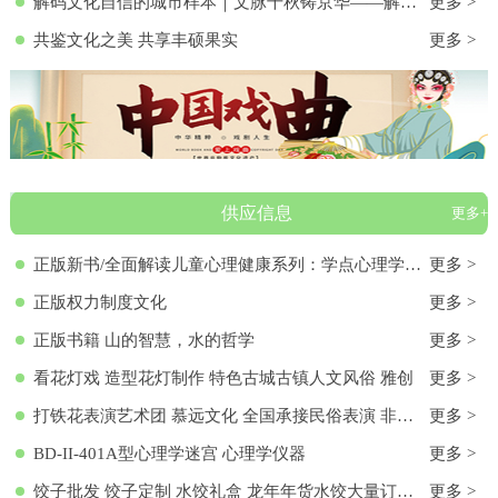
解码文化自信的城市样本｜文脉千秋铸京华——解码首都北京的文化自信样本
更多 >
共鉴文化之美 共享丰硕果实
更多 >
供应信息
更多+
正版新书/全面解读儿童心理健康系列：学点心理学9787572136313 正版新书/全面解读儿童心理健康系列：学点心理学
更多 >
正版权力制度文化
更多 >
正版书籍 山的智慧，水的哲学
更多 >
看花灯戏 造型花灯制作 特色古城古镇人文风俗 雅创
更多 >
打铁花表演艺术团 慕远文化 全国承接民俗表演 非物质文化遗产
更多 >
BD-II-401A型心理学迷宫 心理学仪器
更多 >
饺子批发 饺子定制 水饺礼盒 龙年年货水饺大量订购 各种馅料饺子 饺子批发 饺子定制 水饺礼盒 龙年年货水饺大量订购 各种馅料饺子
更多 >