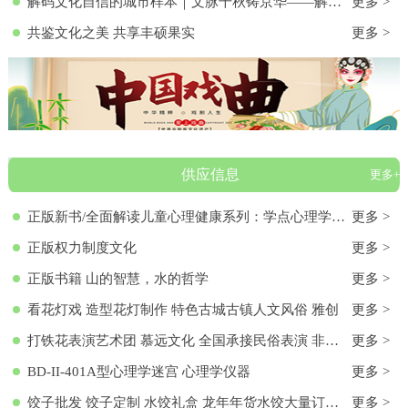
解码文化自信的城市样本｜文脉千秋铸京华——解码首都北京的文化自信样本
更多 >
共鉴文化之美 共享丰硕果实
更多 >
供应信息
更多+
正版新书/全面解读儿童心理健康系列：学点心理学9787572136313 正版新书/全面解读儿童心理健康系列：学点心理学
更多 >
正版权力制度文化
更多 >
正版书籍 山的智慧，水的哲学
更多 >
看花灯戏 造型花灯制作 特色古城古镇人文风俗 雅创
更多 >
打铁花表演艺术团 慕远文化 全国承接民俗表演 非物质文化遗产
更多 >
BD-II-401A型心理学迷宫 心理学仪器
更多 >
饺子批发 饺子定制 水饺礼盒 龙年年货水饺大量订购 各种馅料饺子 饺子批发 饺子定制 水饺礼盒 龙年年货水饺大量订购 各种馅料饺子
更多 >