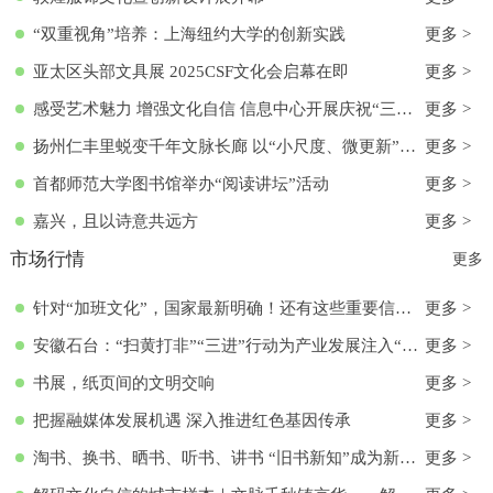
“双重视角”培养：上海纽约大学的创新实践
更多 >
亚太区头部文具展 2025CSF文化会启幕在即
更多 >
感受艺术魅力 增强文化自信 信息中心开展庆祝“三八”国际妇女节活动
更多 >
扬州仁丰里蜕变千年文脉长廊 以“小尺度、微更新”实现古今交融
更多 >
首都师范大学图书馆举办“阅读讲坛”活动
更多 >
嘉兴，且以诗意共远方
更多 >
市场行情
更多
针对“加班文化”，国家最新明确！还有这些重要信息→
更多 >
安徽石台：“扫黄打非”“三进”行动为产业发展注入“清流”
更多 >
书展，纸页间的文明交响
更多 >
把握融媒体发展机遇 深入推进红色基因传承
更多 >
淘书、换书、晒书、听书、讲书 “旧书新知”成为新文化时尚
更多 >