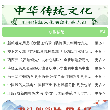
求购信息
更多+
新款道家用品托盘幡道场堂口装饰供桌刺绣盘龙法器香盘幡全套
更多 >
戏服装女花旦京剧戏剧越剧俏花旦头饰戏曲水袖新款黄梅戏服演出服
更多 >
西西弗书店 蛤蟆先生去看心理医生全新刷边版定制书特装书收藏书蛤蟆先生去看心理医生(纪念版) 白边版本 心理学入门 零基础心理学
更多 >
诗经全集原著完整版 注音版中小学生初中生高中生成人无删减305首诗经楚辞详解版拼音注析 中华藏书局译注解析鉴赏古诗词诠译书
更多 >
当当网 中国哲学史全两册 冯友兰著 中国哲学史学科的奠基之作 附录《中国哲学小史》 冯友兰之女宗璞首肯 正版书籍
更多 >
中国风俗大辞典 中国和平出版社 风俗习惯 现货包邮
更多 >
正版9成新图书|权力·制度·文化 国际关系理论与方法研究文集(第
更多 >