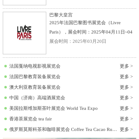
点：意大利-博洛尼亚-Viale della Fiera, 20,
40128 Bologna BO, 意大利-博洛尼亚会展
巴黎大皇宫
中心
2025年法国巴黎图书展览会（Livre
Paris），展会时间：2025年04月11日~04
月13日，展会地点：法国-巴黎-3 Avenue
展会时间：2025年03月20日
du Général Eisenhower, 75008 Paris, 法国-
巴黎大皇宫，主办方：励展集团，举办周
法国戛纳电视影视展览会
更多 >
期
法国巴黎教育装备展览会
更多 >
澳大利亚教育装备展览会
更多 >
中国（济南）高端酒展览会
更多 >
美国拉斯维加斯茶叶展览会 World Tea Expo
更多 >
香港茶展览会 tea fair
更多 >
俄罗斯莫斯科茶和咖啡展览会 Coffee Tea Cacao Russian Expo
更多 >