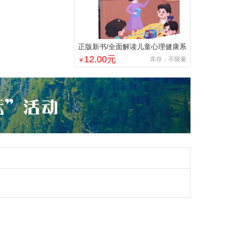
正版新书/全面解读儿童心理健康系
列：学点心理学9787572136313
12.00
元
库存：不限量
￥
正版新书/全面解读儿童心理健康系
列：学点心理学