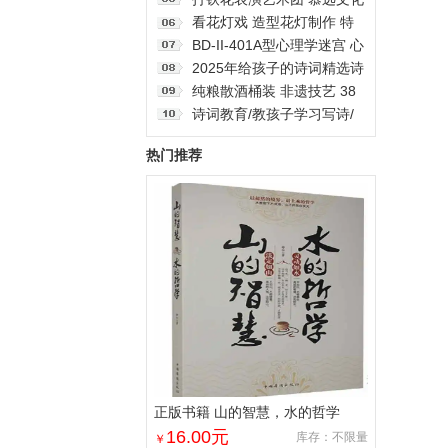
全面解读儿童心理健康系
各种馅料饺子 饺子批发 饺
全国承接民俗表演 非物质文
看花灯戏 造型花灯制作 特
列：学点心理学
子定制 水饺礼盒 龙年年货
化遗产
色古城古镇人文风俗 雅创
BD-II-401A型心理学迷宫 心
水饺大量订购 各种馅料饺子
理学仪器
2025年给孩子的诗词精选诗
词日历全彩蛇年国风插画台
纯粮散酒桶装 非遗技艺 38
历新岁留珍
度42度52度 源厂供应接待
诗词教育/教孩子学习写诗/
用酒 清香型白酒
儿童诗歌/如何写诗/诗词培
热门推荐
训北师大出版
正版书籍 山的智慧，水的哲学
16.00
元
库存：不限量
￥