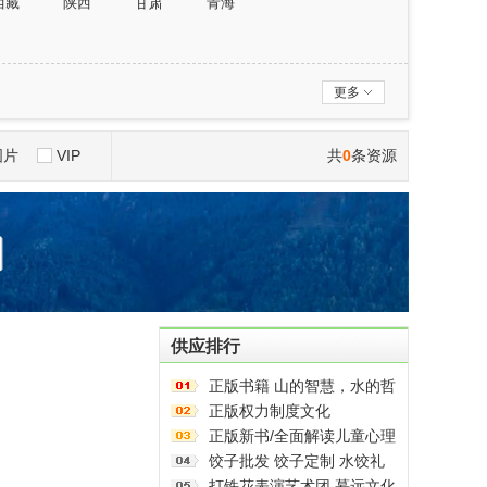
西藏
陕西
甘肃
青海
更多
图片
VIP
共
0
条资源
供应排行
正版书籍 山的智慧，水的哲
学
正版权力制度文化
正版新书/全面解读儿童心理
健康系列：学点心理学
饺子批发 饺子定制 水饺礼
9787572136313 正版新书/
盒 龙年年货水饺大量订购
打铁花表演艺术团 慕远文化